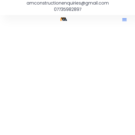
amconstructionenquiries@gmail.com
07735982897