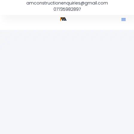
amconstructionenquiries@gmail.com
07735982897